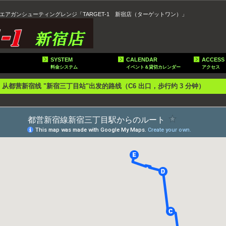
エアガンシューティングレンジ「TARGET-1 新宿店（ターゲットワン）」
SYSTEM
CALENDAR
ACCESS
料金システム
イベント＆貸切カレンダー
アクセス
从都营新宿线 "新宿三丁目站"出发的路线（C6 出口，步行约 3 分钟）